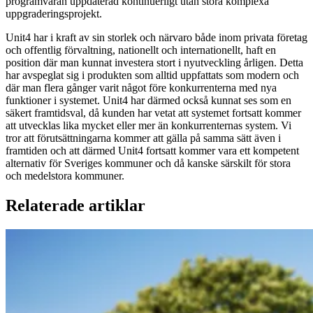
programvaran uppdaterad kontinuerligt utan stora komplexa
uppgraderingsprojekt.
Unit4 har i kraft av sin storlek och närvaro både inom privata företag
och offentlig förvaltning, nationellt och internationellt, haft en
position där man kunnat investera stort i nyutveckling årligen. Detta
har avspeglat sig i produkten som alltid uppfattats som modern och
där man flera gånger varit något före konkurrenterna med nya
funktioner i systemet. Unit4 har därmed också kunnat ses som en
säkert framtidsval, då kunden har vetat att systemet fortsatt kommer
att utvecklas lika mycket eller mer än konkurrenternas system. Vi
tror att förutsättningarna kommer att gälla på samma sätt även i
framtiden och att därmed Unit4 fortsatt kommer vara ett kompetent
alternativ för Sveriges kommuner och då kanske särskilt för stora
och medelstora kommuner.
Relaterade artiklar