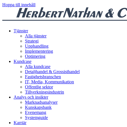
Hoppa till innehåll
Tjänster
Alla tjänster
Strategi
Upphandling
Implementering
Optimering
Kundcase
Alla kundcase
Detaljhandel & Grossisthandel
Fastighetsbranschen
IT, Media, Kommunikation
Offentlig sektor
Tillverkningsindustrin
Analys och insikter
Marknadsanalyser
Kunskapsbank
Evenemang
Systemguide
Karriär