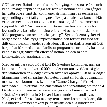
CGI har med Raindance haft stora framgångar de senaste åren och
vunnit många upphandlingar för svenska kommuner. Flera gånger
har detta också varit där kommuner gått samman i en gemensam
upphandling vilket fått ytterligare effekt på antalet nya kunder. När
vi pratar med kunder till CGI och Raindance, så återkommer ofta
synpunkten att ”Raindance är funktionellt en bra produkt och att
leverantörens konsulter har lång erfarenhet och stor kunskap om
både programvaran och projektstyrning”. Synpunkterna tycker vi
borgar för en både trygg implementation och fortsatt bra stöd för
drift och utveckling under avtalstiden. Till detta skall läggas att CGI
har jobbat hårt med att standardisera programmet och undvika unika
kundlösningar, vilket fått effekt på kortare tid och mindre
komplexitet vid uppgraderingar.
Xledger må vara ett oprövat kort för Sveriges kommuner, men på
kundlistan finns nu över 10 000 kunder runt om i världen, så görs
den jämförelsen är Xledger varken nytt eller oprövat. Att nu Xledger
tillsammans med sin partner Arribatec vunnit sin första upphandling
med svenska kommuner, kan bli en ”Game Changer” för hela
marknaden. Sköter man implementation och förvaltning bra för de 4
Dalslandskommunerna, kommer många andra kommuner med
största säkerhet bjuda in Xledger i kommande upphandlingar.
Xledger är det första äkta molnsystemet inom kommunsektorn, där
alla kunder kommer att köra på en instans och alla kunder får