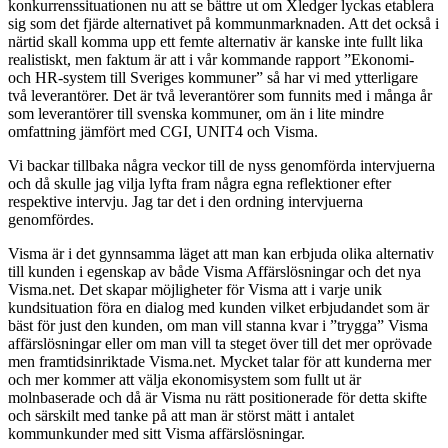
konkurrenssituationen nu att se bättre ut om Xledger lyckas etablera
sig som det fjärde alternativet på kommunmarknaden. Att det också i
närtid skall komma upp ett femte alternativ är kanske inte fullt lika
realistiskt, men faktum är att i vår kommande rapport ”Ekonomi-
och HR-system till Sveriges kommuner” så har vi med ytterligare
två leverantörer. Det är två leverantörer som funnits med i många år
som leverantörer till svenska kommuner, om än i lite mindre
omfattning jämfört med CGI, UNIT4 och Visma.
Vi backar tillbaka några veckor till de nyss genomförda intervjuerna
och då skulle jag vilja lyfta fram några egna reflektioner efter
respektive intervju. Jag tar det i den ordning intervjuerna
genomfördes.
Visma är i det gynnsamma läget att man kan erbjuda olika alternativ
till kunden i egenskap av både Visma Affärslösningar och det nya
Visma.net. Det skapar möjligheter för Visma att i varje unik
kundsituation föra en dialog med kunden vilket erbjudandet som är
bäst för just den kunden, om man vill stanna kvar i ”trygga” Visma
affärslösningar eller om man vill ta steget över till det mer oprövade
men framtidsinriktade Visma.net. Mycket talar för att kunderna mer
och mer kommer att välja ekonomisystem som fullt ut är
molnbaserade och då är Visma nu rätt positionerade för detta skifte
och särskilt med tanke på att man är störst mätt i antalet
kommunkunder med sitt Visma affärslösningar.