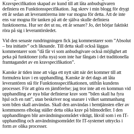
Kravspecifikation skapad av kund till att låta anbudsgivaren
definiera en Funktionsspecifikation. Jag skrev i min blogg för drygt
ett år sedan att leverantörerna inte var mogna för detta. Att de inte
ens var mogna för tanken på att de själva skulle definiera
funktionerna. Hur ser det ut nu, ett år senare? Jo, det börjar faktiskt
röra på sig i leverantörsledet.
Vid den senaste rundringningen fick jag kommentarer som ”Absolut
– bra initiativ” och liknande. Till detta skall också läggas
kommentarer som ”då får vi som anbudsgivare också möjlighet att
peka på funktioner (ofta nya) som inte har fångats i det traditionella
framtagandet av en kravspecifikation”.
Kanske är tiden inne att våga ett nytt sätt när det kommer till att
formulera krav i en upphandling. Kanske är det dags att låta
leverantören stå för Funktionsspecifikationen, utifrån kundens
processer. För att göra en jämförelse; jag tror inte att en kommun vid
upphandling av nya bilar definierar krav som ”bilen skall ha fyra
hjul och en ratt”, utan beskriver nog snarare i vilket sammanhang
som bilen skall användas. Skall den användas i hemtjänsten eller av
kommunens elbolag ställer detta olika krav på bilmodeller. I den
upphandlingen blir användningsområdet viktigt, likväl som i en IT-
upphandling och användningsområdet för IT-systemet uttrycks i
form av olika processer.