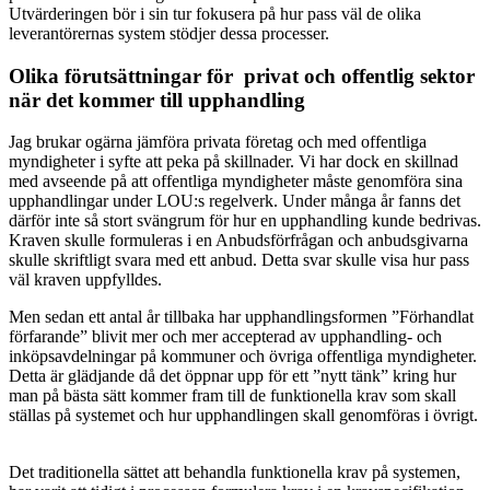
Utvärderingen bör i sin tur fokusera på hur pass väl de olika
leverantörernas system stödjer dessa processer.
Olika förutsättningar för privat och offentlig sektor
när det kommer till upphandling
Jag brukar ogärna jämföra privata företag och med offentliga
myndigheter i syfte att peka på skillnader. Vi har dock en skillnad
med avseende på att offentliga myndigheter måste genomföra sina
upphandlingar under LOU:s regelverk. Under många år fanns det
därför inte så stort svängrum för hur en upphandling kunde bedrivas.
Kraven skulle formuleras i en Anbudsförfrågan och anbudsgivarna
skulle skriftligt svara med ett anbud. Detta svar skulle visa hur pass
väl kraven uppfylldes.
Men sedan ett antal år tillbaka har upphandlingsformen ”Förhandlat
förfarande” blivit mer och mer accepterad av upphandling- och
inköpsavdelningar på kommuner och övriga offentliga myndigheter.
Detta är glädjande då det öppnar upp för ett ”nytt tänk” kring hur
man på bästa sätt kommer fram till de funktionella krav som skall
ställas på systemet och hur upphandlingen skall genomföras i övrigt.
Det traditionella sättet att behandla funktionella krav på systemen,