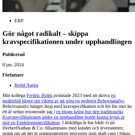
ERP
Gör något radikalt – skippa
kravspecifikationen under upphandlingen
Publicerad
8 jan. 2024
Författare
Bertil Ågren
Min kollega
Fredric Holm
avslutade 2023 med att skriva
en
insiktsfull blogg om vikten av att göra en gedigen Behovsanalys
.
Behovsanalys hänger ihop med kravspecifikation och för lite mer än
ett år sedan resonerade jag i
en blogg kring hur den traditionella
Kravspecifikationen under en upphandling borde kunna bytas ut
mot en Funktionsspecifikation
. I åtskilliga år har både vi på
HerbertNathan & Co, tillsammans med kunder och leverantörer,
pratat om att det är organisationens processer som skall vara i fokus.