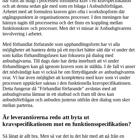
har varit att tidigt i processen formulera krav i en kravspecifikation
och att denna sedan går med som en bilaga i Anbudsförfrågan.
Arbetet med att formulera kraven görs ofta i workshopform där
utgångspunkten är organisationens processer. I den meningen har
hänsyn tagits till processerna och det finns en koppling mellan
funktionskrav och processer. Men det vi missar är Anbudsgivarens
involvering i arbetet.
Med förhandlat förfarande som upphandlingsform har vi alla
möjligheter att hantera detta på ett mycket bättre sätt där vi under det
som kallas förhandlingsfasen kan fokusera på dialog med
anbudsgivarna. Till dags dato har detta inneburit att vi under
förhandlingen kan gå igenom kraven som är ställda. I de fall vi anser
det nödvändigt kan vi också be om förtydligande av anbudsgivarens
svar. Vi har även möjlighet att komplettera med krav som vi under
processen upptäcker saknas i den funktionella kravspecifikationen.
Detta fungerar då "Förhandlat förfarande" avslutas med att
anbudsgivarna lämnar in ett slutbud och fram till dess kan
anbudsförfrågan och anbuden justeras utifrån den dialog som sker
mellan parterna.
Är leverantörerna redo att byta ut
kravspecifikationen mot en funktionsspecifikation?
Så långt är allt bra. Men så var det ju det här med att gå från en