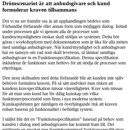
Drömscenariot är att anbudsgivare och kund
formulerar kraven tillsammans
Det vi nu ser framför oss är att upphandlingen bedrivs som
Förhandlat förfarande eller annan form som möjliggör dialog. Initialt
under processen går vi igenom alla de processer som
kunden/myndigheten önskar skall stödjas av systemet. Detta bör
göras i workshopform med dokumentation som är lika för alla möten
med samtliga anbudsgivare. När kund/myndighet och anbudsgivare
har en samsyn om vad som skall levereras, så lämnar samtliga
anbudsgivare in en Funktionsspecifikation. Denna specifikation
inkluderar de funktioner som behövs för att stödja de processer som
efterfrågas.
Den stora skillnaden med detta förfarande blir att kunden inte själv
behöver formulera kraven. På så sätt undviker man risken att
kundens kravspecifikation missar väsentligheter. Krav som missas
för att man som kund har för dålig kunskap om vilka
funktioner/processtöd som finns i nya moderna system.
Kunskapsbristen ger nämligen en överhängande risk att kraven
enbart baseras på funktionalitet i befintligt system.
I stället blir det en ”Funktionsspecifikation” baserad på behov som
kunden i dialog med anbudsgivaren har kommit fram till. Det
möjliggör en mycket mer framtidsorienterad funktionsspecifikation.