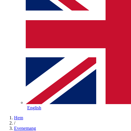
English
Hem
/
Evenemang