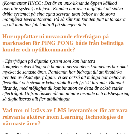
(Kommentar HNCO: Det är en unix-liknande öppen källkod
operativ system) och java. Kunden har även möjlighet att själva
drifta systemet på sina egna servrar, utan behov av de stora
molntjänst-leverantörerna. På så sätt kan kunden fullt ut försäkra
sig att man har full kontroll på sin egen data.
Hur uppfattar ni nuvarande efterfrågan på
marknaden för PING PONG både från befintliga
kunder och nytillkommande?
- Efterfrågan på digitala system som kan hantera
kompetensutveckling och hantera personalens kompetens har ökat
mycket de senaste åren. Pandemin har bidragit till att förstärka
trenden av ökad efterfrågan. Vi ser också att många har behov av
flexibilitet och struktur kring digitalt och fysiskt lärande. Blandat
lärande, med möjlighet till kombination av detta är också starkt
efterfrågat. Utifrån önskemål om mindre resande och tidsbesparing
så digitaliseras allt fler utbildningar.
Vad tror ni krävs av LMS-leverantörer för att vara
relevanta aktörer inom Learning Technologies de
närmaste åren?