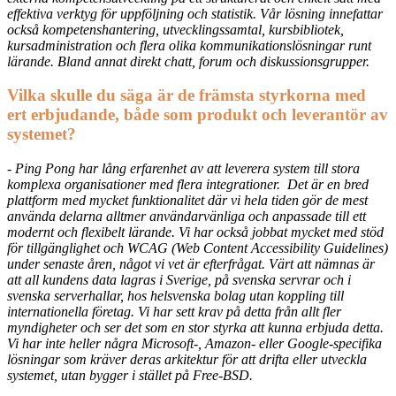
effektiva verktyg för uppföljning och statistik. Vår lösning innefattar
också kompetenshantering, utvecklingssamtal, kursbibliotek,
kursadministration och flera olika kommunikationslösningar runt
lärande. Bland annat direkt chatt, forum och diskussionsgrupper.
Vilka skulle du säga är de främsta styrkorna med
ert erbjudande, både som produkt och leverantör av
systemet?
- Ping Pong har lång erfarenhet av att leverera system till stora
komplexa organisationer med flera integrationer. Det är en bred
plattform med mycket funktionalitet där vi hela tiden gör de mest
använda delarna alltmer användarvänliga och anpassade till ett
modernt och flexibelt lärande. Vi har också jobbat mycket med stöd
för tillgänglighet och WCAG (Web Content Accessibility Guidelines)
under senaste åren, något vi vet är efterfrågat. Värt att nämnas är
att all kundens data lagras i Sverige, på svenska servrar och i
svenska serverhallar, hos helsvenska bolag utan koppling till
internationella företag. Vi har sett krav på detta från allt fler
myndigheter och ser det som en stor styrka att kunna erbjuda detta.
Vi har inte heller några Microsoft-, Amazon- eller Google-specifika
lösningar som kräver deras arkitektur för att drifta eller utveckla
systemet, utan bygger i stället på Free-BSD.