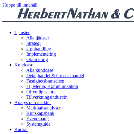
Hoppa till innehåll
Tjänster
Alla tjänster
Strategi
Upphandling
Implementering
Optimering
Kundcase
Alla kundcase
Detaljhandel & Grossisthandel
Fastighetsbranschen
IT, Media, Kommunikation
Offentlig sektor
Tillverkningsindustrin
Analys och insikter
Marknadsanalyser
Kunskapsbank
Evenemang
Systemguide
Karriär