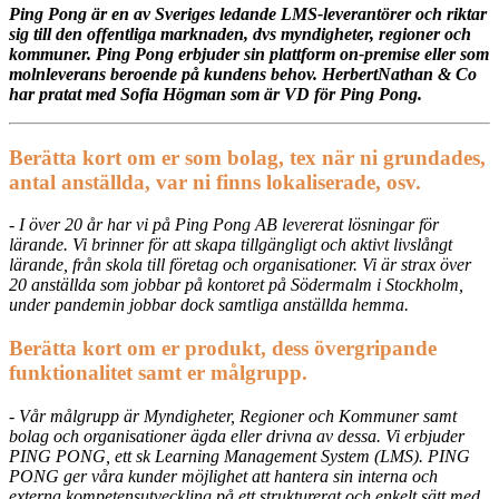
Ping Pong är en av Sveriges ledande LMS-leverantörer och riktar
sig till den offentliga marknaden, dvs myndigheter, regioner och
kommuner. Ping Pong erbjuder sin plattform on-premise eller som
molnleverans beroende på kundens behov.
HerbertNathan & Co
har pratat med Sofia Högman som är VD för Ping Pong.
Berätta kort om er som bolag, tex när ni grundades,
antal anställda, var ni finns lokaliserade, osv.
- I över 20 år har vi på Ping Pong AB levererat lösningar för
lärande. Vi brinner för att skapa tillgängligt och aktivt livslångt
lärande, från skola till företag och organisationer. Vi är strax över
20 anställda som jobbar på kontoret på Södermalm i Stockholm,
under pandemin jobbar dock samtliga anställda hemma.
Berätta kort om er produkt, dess övergripande
funktionalitet samt er målgrupp.
- Vår målgrupp är Myndigheter, Regioner och Kommuner samt
bolag och organisationer ägda eller drivna av dessa. Vi erbjuder
PING PONG, ett sk Learning Management System (LMS). PING
PONG ger våra kunder möjlighet att hantera sin interna och
externa kompetensutveckling på ett strukturerat och enkelt sätt med