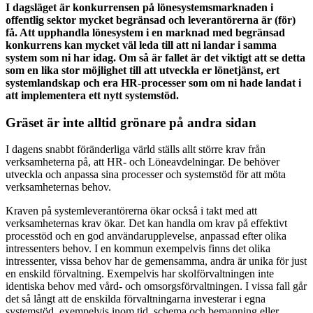
I
dagsläget är
konkurrensen på lönesystemsmarknaden i
offentlig sektor
mycket
begränsad
och leverantörerna är (för)
få.
Att upphandla lönesystem i en marknad med begränsad
konkurrens kan mycket väl leda till att ni landar i samma
system som ni har idag. Om så är fallet är det viktigt att se detta
som en lika stor möjlighet till att utveckla er lönetjänst, ert
systemlandskap och era
HR-
processer som om ni hade landat i
att implementera ett nytt systemstöd.
Gräset är inte alltid grönare på andra sidan
I dagens snabbt föränderliga värld ställs allt större krav från
verksamheterna
på
,
att HR- och Löneavdelningar. De behöver
utveckla och anpassa sina processer och systemstöd för att möta
verksamheternas behov.
Kraven på systemleverantörerna ökar också i takt med att
verksamheternas krav ökar. Det kan handla om krav på effektivt
processtöd och en god användarupplevelse, anpassad efter olika
intressenters behov. I en kommun exempelvis finns det olika
intressenter, vissa behov har de gemensamma, andra är unika för just
en enskild förvaltning. Exempelvis har skolförvaltningen inte
identiska behov med vård- och omsorgsförvaltningen. I vissa fall går
det så långt att de enskilda förvaltningarna investerar i egna
systemstöd
,
exempelvis inom tid, schema och bemanning eller