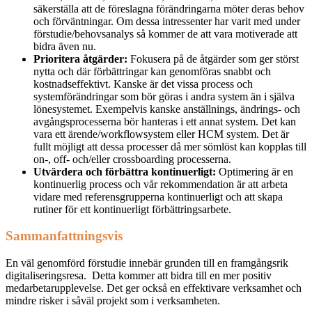
säkerställa att de föreslagna förändringarna möter deras behov
och förväntningar. Om dessa intressenter har varit med under
förstudie/behovsanalys så kommer de att vara motiverade att
bidra även nu.
Prioritera åtgärder:
Fokusera på de åtgärder som ger störst
nytta och där förbättringar kan genomföras snabbt och
kostnadseffektivt. Kanske är det vissa process och
systemförändringar som bör göras i andra system än i själva
lönesystemet. Exempelvis kanske anställnings, ändrings- och
avgångsprocesserna bör hanteras i ett annat system. Det kan
vara ett ärende/workflowsystem eller HCM system. Det är
fullt möjligt att dessa processer då mer sömlöst kan kopplas till
on-, off- och/eller crossboarding processerna.
Utvärdera och förbättra kontinuerligt:
Optimering är en
kontinuerlig process och vår rekommendation är att
arbeta
vidare med referensgrupperna kontinuerligt och att skapa
rutiner för ett kontinuerligt förbättringsarbete.
Sammanfattningsvis
En väl genomförd förstudie innebär grunden till en framgångsrik
digitaliseringsresa. Detta kommer att bidra till en mer positiv
medarbetarupplevelse. Det ger också en effektivare verksamhet och
mindre risker i såväl projekt som i verksamheten.