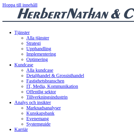
Hoppa till innehåll
Tjänster
Alla tjänster
Strategi
Upphandling
Implementering
Optimering
Kundcase
Alla kundcase
Detaljhandel & Grossisthandel
Fastighetsbranschen
IT, Media, Kommunikation
Offentlig sektor
Tillverkningsindustrin
Analys och insikter
Marknadsanalyser
Kunskapsbank
Evenemang
Systemguide
Karriär