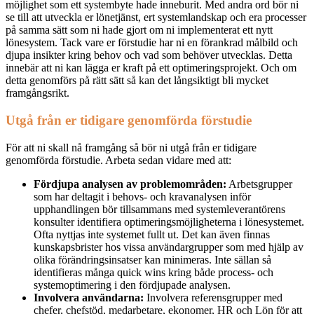
möjlighet som ett systembyte hade inneburit. Med andra ord bör ni
se till att utveckla er lönetjänst, ert systemlandskap och era processer
på samma sätt som ni hade gjort om ni implementerat ett nytt
lönesystem. Tack vare er förstudie har ni en förankrad målbild och
djupa insikter kring behov och vad som behöver utvecklas. Detta
innebär att ni kan lägga er kraft på ett optimeringsprojekt. Och om
detta genomförs på rätt sätt så kan det långsiktigt bli mycket
framgångsrikt.
Utgå från er tidigare genomförda förstudie
För att ni skall nå framgång så bör ni utgå från er tidigare
genomförda förstudie. Arbeta sedan vidare med att:
Fördjupa analysen av problemområden:
Arbetsgrupper
som har deltagit i behovs- och kravanalysen inför
upphandlingen bör tillsammans med systemleverantörens
konsulter identifiera optimeringsmöjligheterna i lönesystemet.
Ofta nyttjas inte systemet fullt ut. Det kan även finnas
kunskapsbrister hos vissa användargrupper som med hjälp av
olika förändringsinsatser kan minimeras. Inte sällan så
identifieras många quick wins kring både process- och
systemoptimering i den fördjupade analysen.
Involvera användarna:
Involvera referensgrupper med
chefer, chefstöd, medarbetare, ekonomer, HR och
L
ön för att