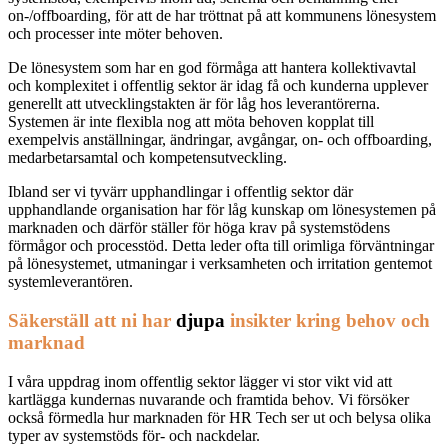
on-/offboarding
,
för att de har tröttnat på att kommunens lönesystem
och processer inte möter behoven.
De lönesystem som har en god förmåga att hantera kollektivavtal
och komplexitet i offentlig sektor är idag få och kunderna upplever
generellt att utvecklingstakten är för låg hos leverantörerna.
Systemen är inte flexibla nog att möta behoven kopplat till
exempelvis anställningar, ändringar, avgångar, on- och offboarding,
medarbetarsamtal och kompetensutveckling.
Ibland ser vi tyvärr upphandlingar i offentlig sektor där
upphandlande organisation har för låg kunskap om lönesystemen på
marknaden och därför ställer för höga krav på systemstödens
förmågor och processtöd. Detta leder ofta till orimliga förväntningar
på lönesystemet, utmaningar i verksamheten och irritation gentemot
systemleverantören.
Säkerställ att ni har
djupa
insikter kring behov och
marknad
I våra uppdrag inom offentlig sektor lägger vi stor vikt vid att
kartlägga kundernas nuvarande och framtida behov. Vi försöker
också förmedla hur marknaden för HR Tech ser ut och belysa olika
typer av systemstöds för- och nackdelar.