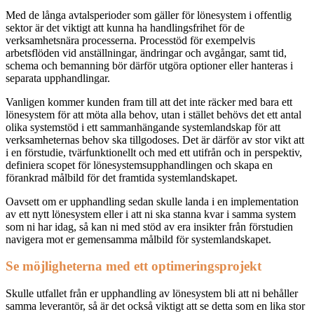
Med de långa avtalsperioder som gäller för lönesystem i offentlig
sektor är det viktigt att kunna ha handlingsfrihet för de
verksamhetsnära processerna. Processtöd för exempelvis
arbetsflöden vid anställningar, ändringar och avgångar, samt tid,
schema och bemanning bör därför utgöra optioner eller hanteras i
separata upphandlingar.
Vanligen kommer kunden fram till att det inte räcker med bara ett
lönesystem för att möta alla behov, utan i stället behövs det ett antal
olika systemstöd i ett sammanhängande systemlandskap för att
verksamheternas behov ska tillgodoses. Det är därför av stor vikt att
i en förstudie, tvärfunktionellt och med ett utifrån och in perspektiv,
definiera scopet för lönesystemsupphandlingen och skapa en
förankrad målbild för det framtida systemlandskapet.
Oavsett om er upphandling sedan skulle landa i en implementation
av ett nytt lönesystem eller i att ni ska stanna kvar i samma system
som ni har idag, så kan ni med stöd av era insikter från förstudien
navigera mot er gemensamma målbild för systemlandskapet.
Se möjligheterna med ett optimeringsprojekt
Skulle utfallet från er upphandling av lönesystem bli att ni behåller
samma leverantör, så är det också viktigt att se detta som en lika stor