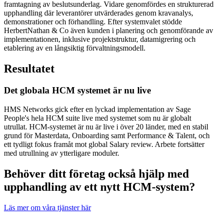
framtagning av beslutsunderlag. Vidare genomfördes en strukturerad
upphandling där leverantörer utvärderades genom kravanalys,
demonstrationer och förhandling. Efter systemvalet stödde
HerbertNathan & Co även kunden i planering och genomförande av
implementationen, inklusive projektstruktur, datamigrering och
etablering av en långsiktig förvaltningsmodell.
Resultatet
Det globala HCM systemet är nu live
HMS Networks gick efter en lyckad implementation av Sage
People's hela HCM suite live med systemet som nu är globalt
utrullat. HCM-systemet är nu är live i över 20 länder, med en stabil
grund för Masterdata, Onboarding samt Performance & Talent, och
ett tydligt fokus framåt mot global Salary review. Arbete fortsätter
med utrullning av ytterligare moduler.
Behöver ditt företag också hjälp med
upphandling av ett nytt HCM-system?
Läs mer om våra tjänster här