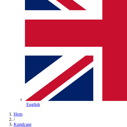
English
Hem
/
Kundcase