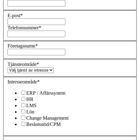
E-post
*
Telefonnummer
*
Företagsnamn
*
Tjänsteområde
*
Intresseområde
*
ERP / Affärssystem
HR
LMS
Lön
Change Management
Beslutsstöd/CPM