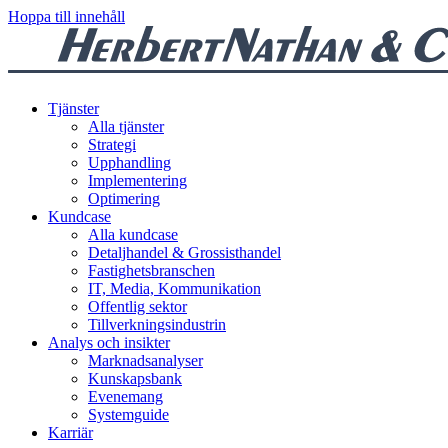
Hoppa till innehåll
Tjänster
Alla tjänster
Strategi
Upphandling
Implementering
Optimering
Kundcase
Alla kundcase
Detaljhandel & Grossisthandel
Fastighetsbranschen
IT, Media, Kommunikation
Offentlig sektor
Tillverkningsindustrin
Analys och insikter
Marknadsanalyser
Kunskapsbank
Evenemang
Systemguide
Karriär