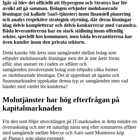
Igår så blev det officiellt att Hypergene och Stratsys har för
avsikt att gå samman. Bolagen erbjuder molnbaserade
lösningar (så kallade SaaS-tjänster) inom finansiell planering
och analys respektive strategisk styrning, där deras lösningar
idag delvis kompletterar och delvis konkurrerar med varandra.
Båda leverantörerna har en stark ställning inom offentlig
sektor, speciellt hos kommuner, men båda leverantörerna har
även kunder inom den privata sektorn.
Detta kanske blir årets sista samgåendet mellan bolag som
erbjuder molnbaserade lösningar men det är inte årets första
affär, utan snarare en i raden av affärer och
samgåenden involverande bolag som erbjuder olika former
av molnbaserade lösningar. Det är uppenbart att ägarna och
finansmarknaden uppskattar denna typ av samgåenden men vad
händer med värdet för kunderna?
Molntjänster har hög efterfrågan på
kapitalmarknaden
För den som följer utvecklingen på IT-marknaden är detta mindre en
överraskning och mer ett naturligt nästa steg efter sommarens affärer
med samgående mellan Mercur och Aaro samt Monterros köp
av Planacy som några exempel.