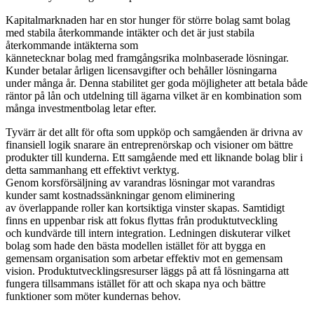
Kapitalmarknaden har en stor hunger för större bolag samt bolag
med stabila återkommande intäkter och det är just stabila
återkommande intäkterna som
kännetecknar bolag med framgångsrika molnbaserade lösningar.
Kunder betalar årligen licensavgifter och behåller lösningarna
under många år. Denna stabilitet ger goda möjligheter att betala både
räntor på lån och utdelning till ägarna vilket är en kombination som
många investmentbolag letar efter.
Tyvärr är det allt för ofta som uppköp och samgåenden är drivna av
finansiell logik snarare än entreprenörskap och visioner om bättre
produkter till kunderna. Ett samgående med ett liknande bolag blir i
detta sammanhang ett effektivt verktyg.
Genom korsförsäljning av varandras lösningar mot varandras
kunder samt kostnadssänkningar genom eliminering
av överlappande roller kan kortsiktiga vinster skapas. Samtidigt
finns en uppenbar risk att fokus flyttas från produktutveckling
och kundvärde till intern integration. Ledningen diskuterar vilket
bolag som hade den bästa modellen istället för att bygga en
gemensam organisation som arbetar effektiv mot en gemensam
vision. Produktutvecklingsresurser läggs på att få lösningarna att
fungera tillsammans istället för att och skapa nya och bättre
funktioner som möter kundernas behov.