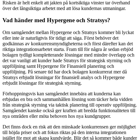
Risken är helt enkelt att jakten på kortsiktiga vinster tar överhand
över det långsiktiga arbetet med att lösa kundernas utmaningar.
Vad händer med Hypergene och Stratsys?
Om samgåendet mellan Hypergene och Stratsys kommer bli lyckat
eller inte är naturligtvis för tidigt att säga. Först behöver det
godkännas av konkurrensmyndigheterna och först därefter kan det
riktiga integrationsarbetet starta. Fram till för några år sedan erbjöd
bolagen tydligt kompletterande lösningar med mindre överlapp och
det var vanligt att kunder hade Stratsys för strategisk styrning och
uppföljning samt Hypergene för Finansiell planering och
uppföljning. På senare tid har dock bolagen konkurrerat mer då
Stratsys erbjudit lösningar för finansiell analys och Hypergene
erbjudit lösningar för strategisk styrning.
Förhoppningsvis kan samgåendet innebära att kunderna kan
erbjudas en bra och sammanhållen lösning som täcker hela vidden
från strategisk styrning via taktisk planering till operativ uppföljning.
Samgåendet kanske också ger kraften att bredda funktionaliteten till
nya områden eller möta behoven hos nya kundgrupper.
Det finns dock en risk att den minskade konkurrensen ger möjlighet
till höjda priser och att fokus riktas på den interna integrationen
istället för mot att skapa kundvärde. Blir det så kommer både kunder