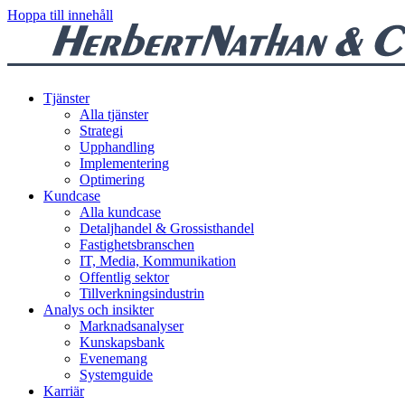
Hoppa till innehåll
Tjänster
Alla tjänster
Strategi
Upphandling
Implementering
Optimering
Kundcase
Alla kundcase
Detaljhandel & Grossisthandel
Fastighetsbranschen
IT, Media, Kommunikation
Offentlig sektor
Tillverkningsindustrin
Analys och insikter
Marknadsanalyser
Kunskapsbank
Evenemang
Systemguide
Karriär