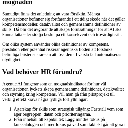
mognaden
Samtidigt finns det anledning att vara försiktig. Många
organisationer befinner sig fortfarande i ett tidigt skede när det gäller
kompetensmodeller, datakvalitet och gemensamma definitioner av
skills. Då blir det avgörande att skapa förutsättningar för att AI ska
kunna fatta eller stödja beslut på ett konsekvent och trovärdigt sätt.
Om olika system använder olika definitioner av kompetens,
prestation eller potential riskerar agentiska flöden att förstärka
befintliga brister snarare än att lösa dem. I värsta fall automatiseras
otydlighet.
Vad behöver HR förändra?
Agentic AI fungerar som en mognadsindikator för hur väl
organisationen lyckats skapa gemensamma definitioner, datakvalitet
och styrning kring kompetens. Vill man gå från pilotprojekt till
verklig effekt krävs några tydliga förflyttningar:
Ägarskap för skills som strategisk tillgång: Fastställ vem som
äger begreppen, datan och prioriteringarna.
Från innehåll till kapabilitet: Lägg mindre fokus på
kurskatalogen och mer fokus på vad som faktiskt går att göra i