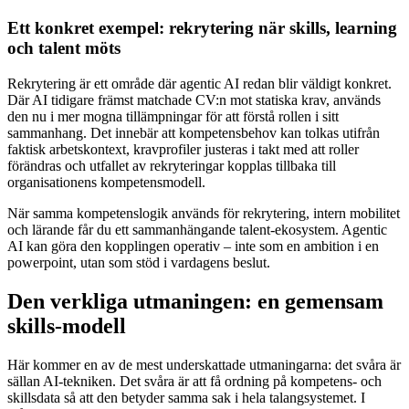
Ett konkret exempel: rekrytering när skills, learning
och talent möts
Rekrytering är ett område där agentic AI redan blir väldigt konkret.
Där AI tidigare främst matchade CV:n mot statiska krav, används
den nu i mer mogna tillämpningar för att förstå rollen i sitt
sammanhang. Det innebär att kompetensbehov kan tolkas utifrån
faktisk arbetskontext, kravprofiler justeras i takt med att roller
förändras och utfallet av rekryteringar kopplas tillbaka till
organisationens kompetensmodell.
När samma kompetenslogik används för rekrytering, intern mobilitet
och lärande får du ett sammanhängande talent-ekosystem. Agentic
AI kan göra den kopplingen operativ – inte som en ambition i en
powerpoint, utan som stöd i vardagens beslut.
Den verkliga utmaningen: en gemensam
skills-modell
Här kommer en av de mest underskattade utmaningarna: det svåra är
sällan AI-tekniken. Det svåra är att få ordning på kompetens- och
skillsdata så att den betyder samma sak i hela talangsystemet. I