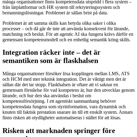
många organisationer finns kompetensdata utspridd i flera system –
från lärplattformar och HR system till rekryteringssystem och
bemanningslösningar. Problemet är sällan brist på data.
Problemet är att samma skills kan betyda olika saker i olika
processer – och då går de inte att använda konsekvent för lärande,
matchning och beslut. För att agentic AI ska fungera krävs därför en
gemensam kompetensmodell och en enhetlig semantik kring skills.
Integration räcker inte – det är
semantiken som är flaskhalsen
Många organisationer försöker lösa kopplingen mellan LMS, ATS
och HCM med mer teknisk integration. Det är viktigt men det är
sällan där det tar stopp. Flaskhalsen är oftare att vi saknar en
gemensam förståelse för vad kompetens är, hur den utvecklas genom
lärande, och hur den ska användas i beslut om
kompetensförsörjning. I ett agentiskt sammanhang behöver
kompetensdata fungera som styrinformation, vara dynamisk och
knuten till faktisk prestation snarare än till ett enskilt system. Annars
finns risken att otydligheter automatiseras i stället för att lösas.
Risken att marknaden springer före