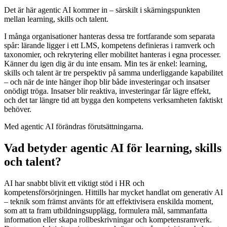
Det är här agentic AI kommer in – särskilt i skärningspunkten
mellan learning, skills och talent.
I många organisationer hanteras dessa tre fortfarande som separata
spår: lärande ligger i ett LMS, kompetens definieras i ramverk och
taxonomier, och rekrytering eller mobilitet hanteras i egna processer.
Känner du igen dig är du inte ensam. Min tes är enkel: learning,
skills och talent är tre perspektiv på samma underliggande kapabilitet
– och när de inte hänger ihop blir både investeringar och insatser
onödigt tröga. Insatser blir reaktiva, investeringar får lägre effekt,
och det tar längre tid att bygga den kompetens verksamheten faktiskt
behöver.
Med agentic AI förändras förutsättningarna.
Vad betyder agentic AI för learning, skills
och talent?
AI har snabbt blivit ett viktigt stöd i HR och
kompetensförsörjningen. Hittills har mycket handlat om generativ AI
– teknik som främst använts för att effektivisera enskilda moment,
som att ta fram utbildningsupplägg, formulera mål, sammanfatta
information eller skapa rollbeskrivningar och kompetensramverk.