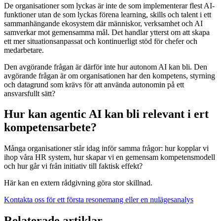
De organisationer som lyckas är inte de som implementerar flest AI-
funktioner utan de som lyckas förena learning, skills och talent i ett
sammanhängande ekosystem där människor, verksamhet och AI
samverkar mot gemensamma mål. Det handlar ytterst om att skapa
ett mer situationsanpassat och kontinuerligt stöd för chefer och
medarbetare.
Den avgörande frågan är därför inte hur autonom AI kan bli. Den
avgörande frågan är om organisationen har den kompetens, styrning
och datagrund som krävs för att använda autonomin på ett
ansvarsfullt sätt?
Hur kan agentic AI kan bli relevant i ert
kompetensarbete?
Många organisationer står idag inför samma frågor: hur kopplar vi
ihop våra HR system, hur skapar vi en gemensam kompetensmodell
och hur går vi från initiativ till faktisk effekt?
Här kan en extern rådgivning göra stor skillnad.
Kontakta oss för ett första resonemang eller en nulägesanalys
Relaterade artiklar