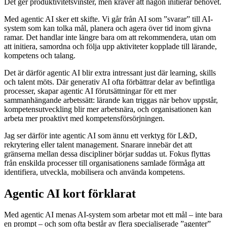
Det ger produktivitetsvinster, men kräver att någon initierar behovet.
Med agentic AI sker ett skifte. Vi går från AI som ”svarar” till AI-
system som kan tolka mål, planera och agera över tid inom givna
ramar. Det handlar inte längre bara om att rekommendera, utan om
att initiera, samordna och följa upp aktiviteter kopplade till lärande,
kompetens och talang.
Det är därför agentic AI blir extra intressant just där learning, skills
och talent möts. Där generativ AI ofta förbättrar delar av befintliga
processer, skapar agentic AI förutsättningar för ett mer
sammanhängande arbetssätt: lärande kan triggas när behov uppstår,
kompetensutveckling blir mer arbetsnära, och organisationen kan
arbeta mer proaktivt med kompetensförsörjningen.
Jag ser därför inte agentic AI som ännu ett verktyg för L&D,
rekrytering eller talent management. Snarare innebär det att
gränserna mellan dessa discipliner börjar suddas ut. Fokus flyttas
från enskilda processer till organisationens samlade förmåga att
identifiera, utveckla, mobilisera och använda kompetens.
Agentic AI kort förklarat
Med agentic AI menas AI-system som arbetar mot ett mål – inte bara
en prompt – och som ofta består av flera specialiserade ”agenter”