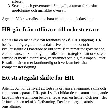
arbetet.
Styrning och governance: Sätt tydliga ramar för beslut,
uppföljning och mänsklig översyn.
Agentic AI kräver alltså inte bara teknik – utan ledarskap.
HR går från utförare till orkestrerare
När AI får en mer aktiv roll förändras också HR:s uppdrag. HR
behöver i högre grad arbeta datadrivet, kunna tolka och
kvalitetssäkra AI baserade beslut samt sätta ramar för governance,
etik och ansvar. Samtidigt blir rollen mer strategisk – att orkestrera
samspelet mellan människor, verksamhet och digitala kapabiliteter.
Resultatet är en mer kontinuerlig och verksamhetsnära
kompetensförsörjning.
Ett strategiskt skifte för HR
Agentic AI gör det svårt att fortsätta organisera learning, skills och
talent som separata HR-spår. I stället bildar de ett sammanhängande
kapabilitetssystem som behöver ledas som en helhet. Och nej – det
är inte bara en teknisk förflyttning. Det är en organisatorisk
omställning.