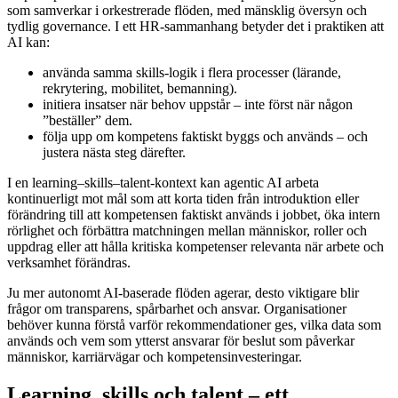
som samverkar i orkestrerade flöden, med mänsklig översyn och
tydlig governance. I ett HR-sammanhang betyder det i praktiken att
AI kan:
använda samma skills-logik i flera processer (lärande,
rekrytering, mobilitet, bemanning).
initiera insatser när behov uppstår – inte först när någon
”beställer” dem.
följa upp om kompetens faktiskt byggs och används – och
justera nästa steg därefter.
I en learning–skills–talent-kontext kan agentic AI arbeta
kontinuerligt mot mål som att korta tiden från introduktion eller
förändring till att kompetensen faktiskt används i jobbet, öka intern
rörlighet och förbättra matchningen mellan människor, roller och
uppdrag eller att hålla kritiska kompetenser relevanta när arbete och
verksamhet förändras.
Ju mer autonomt AI-baserade flöden agerar, desto viktigare blir
frågor om transparens, spårbarhet och ansvar. Organisationer
behöver kunna förstå varför rekommendationer ges, vilka data som
används och vem som ytterst ansvarar för beslut som påverkar
människor, karriärvägar och kompetensinvesteringar.
Learning, skills och talent – ett