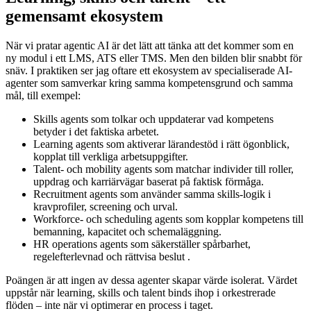
gemensamt ekosystem
När vi pratar agentic AI är det lätt att tänka att det kommer som en
ny modul i ett LMS, ATS eller TMS. Men den bilden blir snabbt för
snäv. I praktiken ser jag oftare ett ekosystem av specialiserade AI-
agenter som samverkar kring samma kompetensgrund och samma
mål, till exempel:
Skills agents som tolkar och uppdaterar vad kompetens
betyder i det faktiska arbetet.
Learning agents som aktiverar lärandestöd i rätt ögonblick,
kopplat till verkliga arbetsuppgifter.
Talent- och mobility agents som matchar individer till roller,
uppdrag och karriärvägar baserat på faktisk förmåga.
Recruitment agents som använder samma skills-logik i
kravprofiler, screening och urval.
Workforce- och scheduling agents som kopplar kompetens till
bemanning, kapacitet och schemaläggning.
HR operations agents som säkerställer spårbarhet,
regelefterlevnad och rättvisa beslut .
Poängen är att ingen av dessa agenter skapar värde isolerat. Värdet
uppstår när learning, skills och talent binds ihop i orkestrerade
flöden – inte när vi optimerar en process i taget.