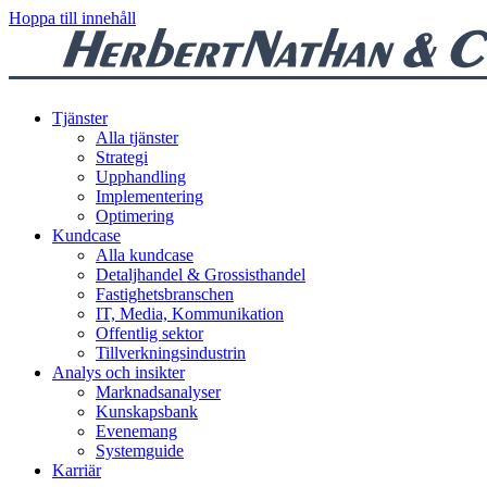
Hoppa till innehåll
Tjänster
Alla tjänster
Strategi
Upphandling
Implementering
Optimering
Kundcase
Alla kundcase
Detaljhandel & Grossisthandel
Fastighetsbranschen
IT, Media, Kommunikation
Offentlig sektor
Tillverkningsindustrin
Analys och insikter
Marknadsanalyser
Kunskapsbank
Evenemang
Systemguide
Karriär