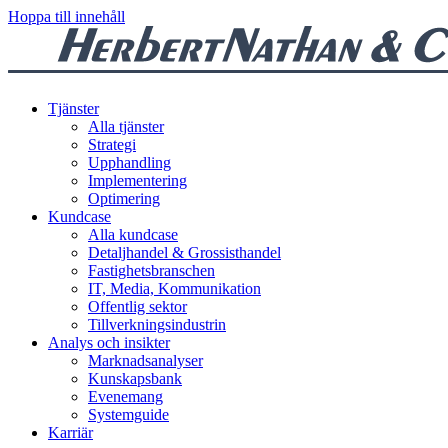
Hoppa till innehåll
Tjänster
Alla tjänster
Strategi
Upphandling
Implementering
Optimering
Kundcase
Alla kundcase
Detaljhandel & Grossisthandel
Fastighetsbranschen
IT, Media, Kommunikation
Offentlig sektor
Tillverkningsindustrin
Analys och insikter
Marknadsanalyser
Kunskapsbank
Evenemang
Systemguide
Karriär