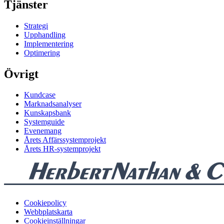
Tjänster
Strategi
Upphandling
Implementering
Optimering
Övrigt
Kundcase
Marknadsanalyser
Kunskapsbank
Systemguide
Evenemang
Årets Affärssystemprojekt
Årets HR-systemprojekt
Cookiepolicy
Webbplatskarta
Cookieinställningar