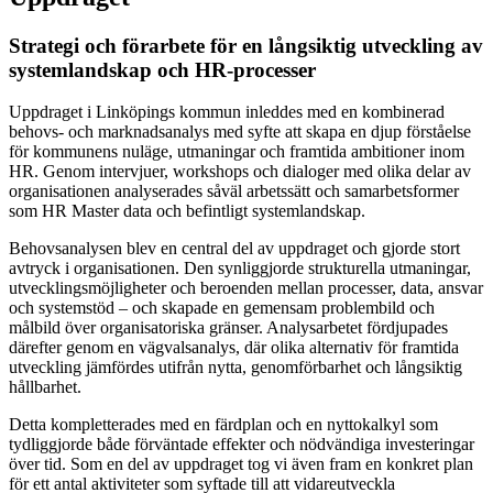
Strategi och förarbete för en långsiktig utveckling av
systemlandskap och HR-processer
Uppdraget i Linköpings kommun inleddes med en kombinerad
behovs- och marknadsanalys med syfte att skapa en djup förståelse
för kommunens nuläge, utmaningar och framtida ambitioner inom
HR. Genom intervjuer, workshops och dialoger med olika delar av
organisationen analyserades såväl arbetssätt och samarbetsformer
som HR Master data och befintligt systemlandskap.
Behovsanalysen blev en central del av uppdraget och gjorde stort
avtryck i organisationen. Den synliggjorde strukturella utmaningar,
utvecklingsmöjligheter och beroenden mellan processer, data, ansvar
och systemstöd – och skapade en gemensam problembild och
målbild över organisatoriska gränser. Analysarbetet fördjupades
därefter genom en vägvalsanalys, där olika alternativ för framtida
utveckling jämfördes utifrån nytta, genomförbarhet och långsiktig
hållbarhet.
Detta kompletterades med en färdplan och en nyttokalkyl som
tydliggjorde både förväntade effekter och nödvändiga investeringar
över tid. Som en del av uppdraget tog vi även fram en konkret plan
för ett antal aktiviteter som syftade till att vidareutveckla