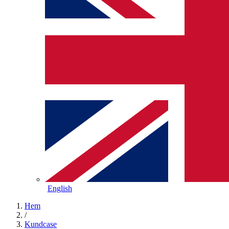
English
Hem
/
Kundcase