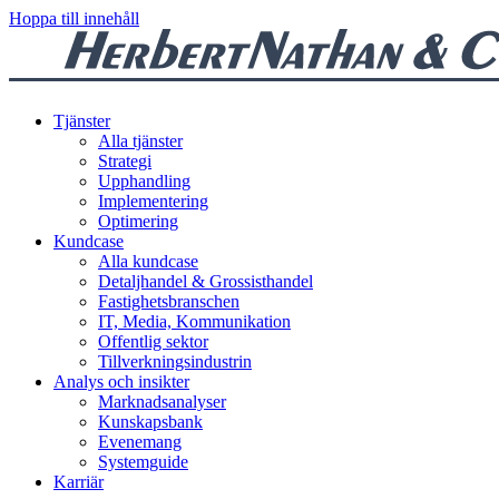
Hoppa till innehåll
Tjänster
Alla tjänster
Strategi
Upphandling
Implementering
Optimering
Kundcase
Alla kundcase
Detaljhandel & Grossisthandel
Fastighetsbranschen
IT, Media, Kommunikation
Offentlig sektor
Tillverkningsindustrin
Analys och insikter
Marknadsanalyser
Kunskapsbank
Evenemang
Systemguide
Karriär