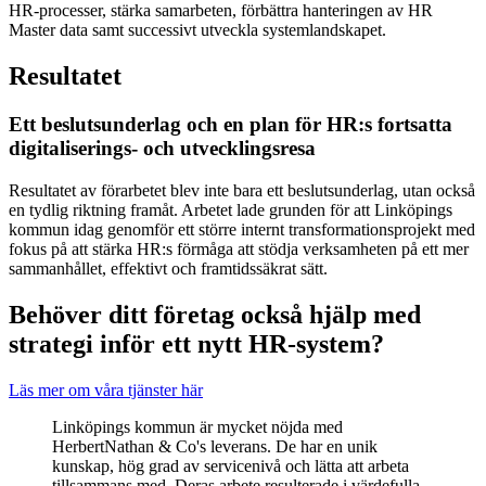
HR‑processer, stärka samarbeten, förbättra hanteringen av HR
Master data samt successivt utveckla systemlandskapet.
Resultatet
Ett beslutsunderlag och en plan för HR:s fortsatta
digitaliserings- och utvecklingsresa
Resultatet av förarbetet blev inte bara ett beslutsunderlag, utan också
en tydlig riktning framåt. Arbetet lade grunden för att Linköpings
kommun idag genomför ett större internt transformationsprojekt med
fokus på att stärka HR:s förmåga att stödja verksamheten på ett mer
sammanhållet, effektivt och framtidssäkrat sätt.
Behöver ditt företag också hjälp med
strategi inför ett nytt HR-system?
Läs mer om våra tjänster här
Linköpings kommun är mycket nöjda med
HerbertNathan & Co's leverans. De har en unik
kunskap, hög grad av servicenivå och lätta att arbeta
tillsammans med. Deras arbete resulterade i värdefulla