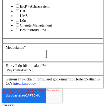
ERP / Affärssystem
HR
LMS
Lön
Change Management
Beslutsstöd/CPM
Meddelande
*
Hur vill du bli kontaktad?
*
Genom att skicka in formuläret godkänner du HerbertNathan &
Co's
integritespolicy