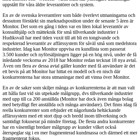
uppstått för våra äldre leverantörer och system.
En av de svenska leverantörer som både överlevt utmaningarna och
dessutom förstärkt sin marknadsposition under de senaste 5 åren är
Monitor. Det som en gång i tiden var en liten lokal leverantör av
konsulthjälp och mätteknik för små tillverkande industrier i
Hudiksvall har med tiden vuxit till att bli en tongivande och
respekterad leverantör av affärssystem för såväl små som medelstora
industrier. Idag kan Monitor uppvisa en kundlista som passerat
3.500 kunder och nyförsäljningen ligger på en hög nivå, under de få
inledande veckorna av 2018 har Monitor redan tecknat 18 nya avtal.
Även om flera av dessa avtal gäller kunder med få användare är det
ett bevis på att Monitor har hittat en modell och en nisch där
konkurrenterna har stora utmaningar med att vinna över Monitor.
En av de saker som skiljer många av konkurrenterna är att man valt
att hålla fast vid sin utpekade målgrupp, dvs tillverkande industrier
med upp till ca 200 anställda (Monitor har dock även många bolag
med betydligt fler anställda och många användare). Det finns idag få
reella konkurrenter som erbjuder ett någorlunda heltäckande
affärssystem med ett stort djup och bredd inom tillverkning och
samtidigt fokuserar på mindre företag. De flesta andra konkurrenter
har en väsentligt bredare målgrupp av kunder vilket också
återspeglar sig i en mer fragmenterad kundmassa och därmed ett mer
fragmenterat fokus.