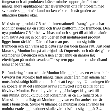
fungerar och att produkten kräver mindre support jämfört med
många andra applikationer där leverantören ofta får problem med
sviktande support när kundstocken växer och när graden av
utländska kunder ökar.
Med sin nya produkt G5 och de internationella framgångarna har
Monitor skapat sig en stabil och trygg plattform inför framtiden. Den
nya produkten G5 är helt webbaserad och steget till att bli en aktör
som aktivt ger sig in och erbjuder en helt molnbaserad produkt
ligger inom räckhåll. Därmed har man positionerat sig inför
framtiden och kan välja att ta detta steg när tiden känns rätt. Just idag
klarar sig Monitor bra på att erbjuda sk Onpremise och när det gäller
exempelvis Östeuropa och Asien är det ännu en ganska låg
efterfrågan på molnbaserade affärssystem pga att internet/bredband
ännu är begränsat.
En fundering är om och när Monitor blir uppköpt av en extern aktör.
Givetvis har Monitor haft många friare under åren men ägarna har
motståndskraftigt hållit emot och fortsatt i egen regi. Utmaningen för
en köpare är att det sannolikt krävs ett mycket stort kapital för att
förvärva Monitor. En rimlig värdering på bolaget idag, sett till
omsättning, produktutbud och lönsamhet, är ca 1.5 miljard SEK.
Man ska komma ihåg att Monitor uppvisar en lönsamhet som är
unik i branschen. Skulle vi tillämpa de multiplar som används för
molnbaserade applikationer skulle värdet istället stiga uppåt 3-4