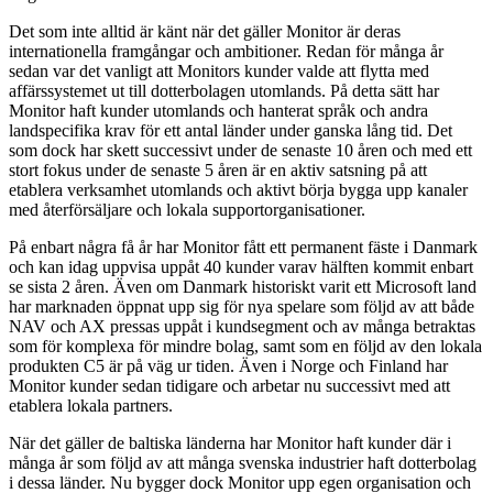
Det som inte alltid är känt när det gäller Monitor är deras
internationella framgångar och ambitioner. Redan för många år
sedan var det vanligt att Monitors kunder valde att flytta med
affärssystemet ut till dotterbolagen utomlands. På detta sätt har
Monitor haft kunder utomlands och hanterat språk och andra
landspecifika krav för ett antal länder under ganska lång tid. Det
som dock har skett successivt under de senaste 10 åren och med ett
stort fokus under de senaste 5 åren är en aktiv satsning på att
etablera verksamhet utomlands och aktivt börja bygga upp kanaler
med återförsäljare och lokala supportorganisationer.
På enbart några få år har Monitor fått ett permanent fäste i Danmark
och kan idag uppvisa uppåt 40 kunder varav hälften kommit enbart
se sista 2 åren. Även om Danmark historiskt varit ett Microsoft land
har marknaden öppnat upp sig för nya spelare som följd av att både
NAV och AX pressas uppåt i kundsegment och av många betraktas
som för komplexa för mindre bolag, samt som en följd av den lokala
produkten C5 är på väg ur tiden. Även i Norge och Finland har
Monitor kunder sedan tidigare och arbetar nu successivt med att
etablera lokala partners.
När det gäller de baltiska länderna har Monitor haft kunder där i
många år som följd av att många svenska industrier haft dotterbolag
i dessa länder. Nu bygger dock Monitor upp egen organisation och