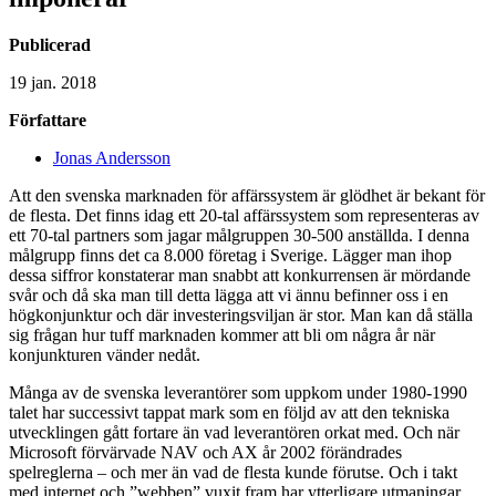
Publicerad
19 jan. 2018
Författare
Jonas Andersson
Att den svenska marknaden för affärssystem är glödhet är bekant för
de flesta. Det finns idag ett 20-tal affärssystem som representeras av
ett 70-tal partners som jagar målgruppen 30-500 anställda. I denna
målgrupp finns det ca 8.000 företag i Sverige. Lägger man ihop
dessa siffror konstaterar man snabbt att konkurrensen är mördande
svår och då ska man till detta lägga att vi ännu befinner oss i en
högkonjunktur och där investeringsviljan är stor. Man kan då ställa
sig frågan hur tuff marknaden kommer att bli om några år när
konjunkturen vänder nedåt.
Många av de svenska leverantörer som uppkom under 1980-1990
talet har successivt tappat mark som en följd av att den tekniska
utvecklingen gått fortare än vad leverantören orkat med. Och när
Microsoft förvärvade NAV och AX år 2002 förändrades
spelreglerna – och mer än vad de flesta kunde förutse. Och i takt
med internet och ”webben” vuxit fram har ytterligare utmaningar