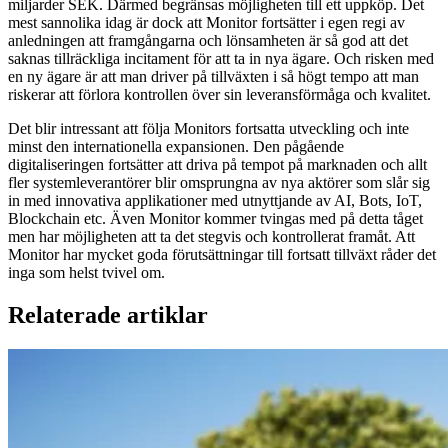
miljarder SEK. Därmed begränsas möjligheten till ett uppköp. Det
mest sannolika idag är dock att Monitor fortsätter i egen regi av
anledningen att framgångarna och lönsamheten är så god att det
saknas tillräckliga incitament för att ta in nya ägare. Och risken med
en ny ägare är att man driver på tillväxten i så högt tempo att man
riskerar att förlora kontrollen över sin leveransförmåga och kvalitet.
Det blir intressant att följa Monitors fortsatta utveckling och inte
minst den internationella expansionen. Den pågående
digitaliseringen fortsätter att driva på tempot på marknaden och allt
fler systemleverantörer blir omsprungna av nya aktörer som slår sig
in med innovativa applikationer med utnyttjande av AI, Bots, IoT,
Blockchain etc. Även Monitor kommer tvingas med på detta tåget
men har möjligheten att ta det stegvis och kontrollerat framåt. Att
Monitor har mycket goda förutsättningar till fortsatt tillväxt råder det
inga som helst tvivel om.
Relaterade artiklar