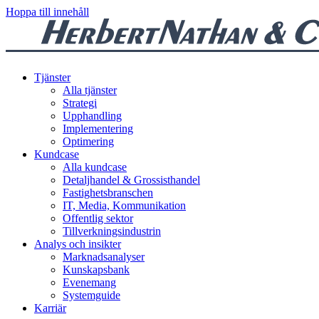
Hoppa till innehåll
Tjänster
Alla tjänster
Strategi
Upphandling
Implementering
Optimering
Kundcase
Alla kundcase
Detaljhandel & Grossisthandel
Fastighetsbranschen
IT, Media, Kommunikation
Offentlig sektor
Tillverkningsindustrin
Analys och insikter
Marknadsanalyser
Kunskapsbank
Evenemang
Systemguide
Karriär