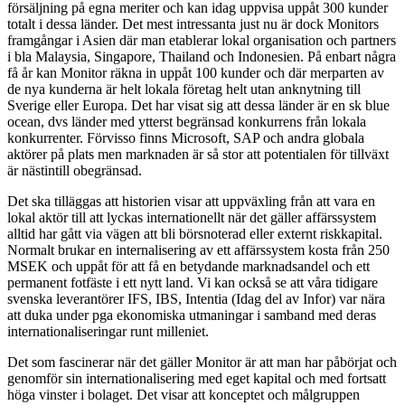
försäljning på egna meriter och kan idag uppvisa uppåt 300 kunder
totalt i dessa länder. Det mest intressanta just nu är dock Monitors
framgångar i Asien där man etablerar lokal organisation och partners
i bla Malaysia, Singapore, Thailand och Indonesien. På enbart några
få år kan Monitor räkna in uppåt 100 kunder och där merparten av
de nya kunderna är helt lokala företag helt utan anknytning till
Sverige eller Europa. Det har visat sig att dessa länder är en sk blue
ocean, dvs länder med ytterst begränsad konkurrens från lokala
konkurrenter. Förvisso finns Microsoft, SAP och andra globala
aktörer på plats men marknaden är så stor att potentialen för tillväxt
är nästintill obegränsad.
Det ska tilläggas att historien visar att uppväxling från att vara en
lokal aktör till att lyckas internationellt när det gäller affärssystem
alltid har gått via vägen att bli börsnoterad eller externt riskkapital.
Normalt brukar en internalisering av ett affärssystem kosta från 250
MSEK och uppåt för att få en betydande marknadsandel och ett
permanent fotfäste i ett nytt land. Vi kan också se att våra tidigare
svenska leverantörer IFS, IBS, Intentia (Idag del av Infor) var nära
att duka under pga ekonomiska utmaningar i samband med deras
internationaliseringar runt milleniet.
Det som fascinerar när det gäller Monitor är att man har påbörjat och
genomför sin internationalisering med eget kapital och med fortsatt
höga vinster i bolaget. Det visar att konceptet och målgruppen