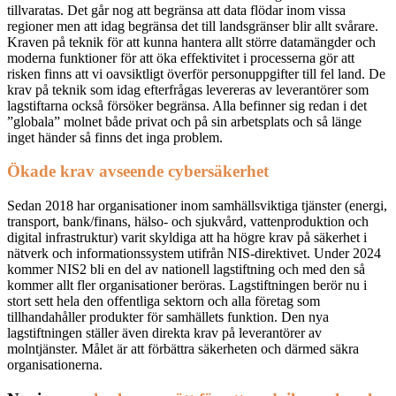
tillvaratas. Det går nog att begränsa att data flödar inom vissa
regioner men att idag begränsa det till landsgränser blir allt svårare.
Kraven på teknik för att kunna hantera allt större datamängder och
moderna funktioner för att öka effektivitet i processerna gör att
risken finns att vi oavsiktligt överför personuppgifter till fel land. De
krav på teknik som idag efterfrågas levereras av leverantörer som
lagstiftarna också försöker begränsa. Alla befinner sig redan i det
”globala” molnet både privat och på sin arbetsplats och så länge
inget händer
så finns det inga problem.
Ökade krav avseende cybersäkerhet
Sedan 2018 har organisationer inom samhällsviktiga tjänster (energi,
transport, bank/finans, häl
s
o- och sjukvård, vattenproduktion och
digital
infrastruktur
) varit skyldiga att ha högre krav på säkerhet i
nätverk och informationssystem utifrån NIS-direktivet. Under 2024
kommer NIS2 bli en del av nationell lagstiftning och med den så
kommer allt fler organisationer beröras. Lagstiftningen berör nu i
stort sett hela den offentliga sektorn och alla företag som
tillhandahåller produkter för samhällets funktion.
Den nya
lagstiftningen ställer även direkta krav på leverantörer av
molntjänster. Målet är att förbättra säkerheten och därmed säkra
organisationerna.