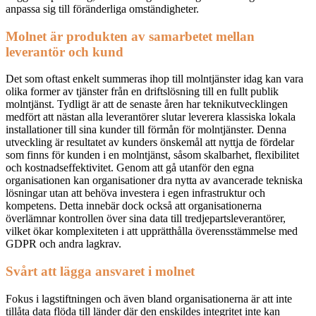
anpassa sig till föränderliga omständigheter.
Molnet är produkten av samarbetet mellan
leverantör och kund
Det som oftast enkelt summeras ihop till molntjänster idag kan vara
olika former av tjänster från en driftslösning till en fullt publik
molntjänst. Tydligt är att de senaste åren har teknikutvecklingen
medfört att nästan alla leverantörer slutar leverera klassiska lokala
installationer till sina kunder till förmån för molntjänster. Denna
utveckling
är
resultatet av kunders önskemål att nyttja de fördelar
som finns för kunden i en molntjänst, såsom
skalbarhet, flexibilitet
och kostnadseffektivitet.
Genom att gå utanför den egna
organisationen kan organisationer dra
nytta av avancerade tekniska
lösningar utan att behöva investera i egen infrastruktur
och
kompetens
. Detta innebär dock också att organisationerna
överlämnar kontrollen över sina data till tredjepartsleverantörer,
vilket ökar komplexiteten i att upprätthålla överensstämmelse med
GDPR och andra lagkrav.
Svårt att lägga ansvaret i molnet
Fokus i lagstiftningen och även bland organisationerna är att inte
tillåta
data flöda till länder där den enskildes integritet inte kan