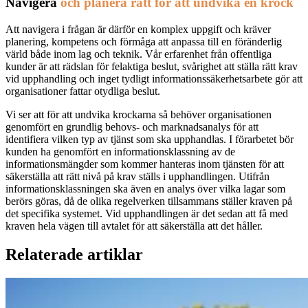
Navigera
och planera
rätt för att undvika en krock
Att navigera i frågan är därför en komplex uppgift och kräver
planering, kompetens och förmåga att anpassa till en föränderlig
värld både inom lag och teknik. Vår erfarenhet från offentliga
kunder är att rädslan för felaktiga beslut, svårighet att ställa rätt krav
vid upphandling och inget tydligt informationssäkerhetsarbete gör att
organisationer fattar otydliga beslut.
Vi ser att för att undvika krockarna så behöver organisationen
genomfört en grundlig behovs- och marknadsanalys för att
identifiera vilken typ av tjänst som ska upphandlas. I förarbetet bör
kunden ha genomfört en informationsklassning av de
informationsmängder som kommer hanteras inom tjänsten för att
säkerställa att rätt nivå på krav ställs i upphandlingen. Utifrån
informationsklassningen ska även en analys över vilka lagar som
berörs göras, då de olika regelverken tillsammans ställer kraven på
det specifika systemet. Vid upphandlingen är det sedan att få med
kraven hela vägen till avtalet för att säkerställa att det håller.
Relaterade artiklar