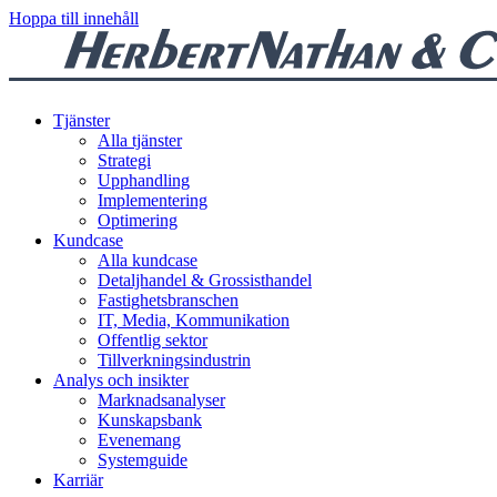
Hoppa till innehåll
Tjänster
Alla tjänster
Strategi
Upphandling
Implementering
Optimering
Kundcase
Alla kundcase
Detaljhandel & Grossisthandel
Fastighetsbranschen
IT, Media, Kommunikation
Offentlig sektor
Tillverkningsindustrin
Analys och insikter
Marknadsanalyser
Kunskapsbank
Evenemang
Systemguide
Karriär